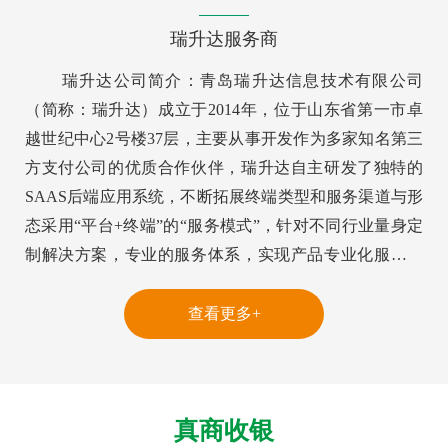
瑞升达服务商
瑞升达公司简介：青岛瑞升达信息技术有限公司
（简称：瑞升达）成立于2014年，位于山东省第一市卓
越世纪中心2号楼37层，主要从事开发作为多家知名第三
方支付公司的优质合作伙伴，瑞升达自主研发了独特的
SAAS后端应用系统，不断拓展终端类型和服务渠道与形
态采用“平台+终端”的“服务模式”，针对不同行业量身定
制解决方案，专业的服务体系，实现产品专业化服务。
瑞升达人的核心价值观：一切利他行为皆可利己。小河
满水，大河满水。小河空了，大河干了。公平、公开、
查看更多+
公正，以代理商的利益为根本利益，以客户的需求为导
向。 瑞升达的发展故事： 瑞升达的核心竞争力： 供应链
管理： 理念：供应链是指主体企业从配套零部件开
真商收银
始，...