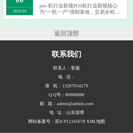
理商的传统盈利模式正被重塑，但合
pos 机行业新规POS机行业新规核心
规化···
2026-04
为“一机一户”强制落地，交易全程可
追溯，个人用户刷卡更易触发银行风
控‌ 。从2025年起，全国POS机监管进
入全链条风控阶段，主要变化集中在
返回顶部
以下几个方面：“一机一户”全面实施‌
每···
联系我们
联系人：客服
电 话：
座 机：13287034279
Q Q号：88888888
邮 箱：admin@admin.com
地 址：山东淄博
网站备案号：
苏ICP12345678
XML地图