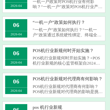
一机一户政策对POS机行业有何影
个···
2026-04
响？“一机一户”政策对POS机行业产生
系统性重塑，核心影响涵盖监管闭
环、代理商转型、终端管控、商户合
规与用户行为约束‌。该政策并非单一
“一机一户”政策如何执行？
06
技术调整，而是央行构建“设备—商户
“一机一户”政策如何执行？“一机一
—交易···
2026-04
户”政策通过系统硬性绑定、终端全量
备案与交易全程监控实现执行，确保
每台POS机唯一对应一个真实商户‌。自
2025年起，该政策已在全国范围内全
POS机行业新规何时开始实施？
06
面强制落地，核心执行机制如下：1.
POS机行业新规何时开始实施？+POS
···
2026-04
机行业新规的核心监管框架自2024年5
月1日起已正式实施，而“一机一户”等
具体执行细则在2025年全面落地‌。根
据国务院公布的《非银行支付机构监
POS机行业新规对代理商有何影响？
06
督管理条例》（国务院令第768号），
POS机行业新规对代理商有何影响？
自···
2026-04
POS机行业新规对代理商的影响是挑战
与机遇并存，核心在于从“流量驱
动”转向“服务驱动”‌。随着“一机一
户”全面落地、监管链条不断收紧，代
pos 机行业新规
06